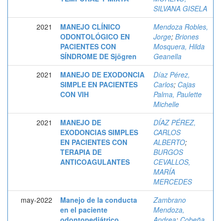
SILVANA GISELA
2021
MANEJO CLÍNICO
Mendoza Robles,
ODONTOLÓGICO EN
Jorge
;
Briones
PACIENTES CON
Mosquera, Hilda
SÍNDROME DE Sjögren
Geanella
2021
MANEJO DE EXODONCIA
Díaz Pérez,
SIMPLE EN PACIENTES
Carlos
;
Cajas
CON VIH
Palma, Paulette
Michelle
2021
MANEJO DE
DÍAZ PÉREZ,
EXODONCIAS SIMPLES
CARLOS
EN PACIENTES CON
ALBERTO
;
TERAPIA DE
BURGOS
ANTICOAGULANTES
CEVALLOS,
MARÍA
MERCEDES
may-2022
Manejo de la conducta
Zambrano
en el paciente
Mendoza,
odontopediátrico
Andrea
;
Cobeña