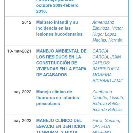
octubre 2009-febrero
2010.
2012
Maltrato infantil y su
Armendáriz
incidencia en las
Espinoza, Víctor
lesiones bucodentales
Hugo
;
López
Macías, Hernán
19-mar-2021
MANEJO AMBIENTAL DE
GARCÍA
LOS RESIDUOS EN LA
GARCÍA, JUAN
CONSTRUCCIÓN DE
CARLOS
;
VIVIENDAS EN LA ETAPA
BARREZUETA
DE ACABADOS
MOREIRA,
RICHARD JAMIL
may-2022
Manejo clínico de
Zambrano
fluoruros en infantes
Cedeño, Lisseth
;
prescolares
Hidrovo Patiño,
Ricardo Patricio
may-2023
MANEJO CLÍNICO DEL
Parra, Susana
;
ESPACIO EN DENTICIÓN
ORTEGA
TEMPORAL Y MIXTA
MORENO,