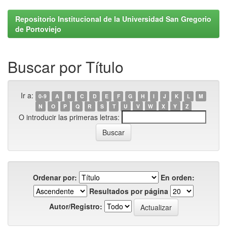
Repositorio Institucional de la Universidad San Gregorio
de Portoviejo
Buscar por Título
Ir a:
0-9
A
B
C
D
E
F
G
H
I
J
K
L
M
N
O
P
Q
R
S
T
U
V
W
X
Y
Z
O introducir las primeras letras:
Ordenar por:
En orden:
Resultados por página
Autor/Registro: