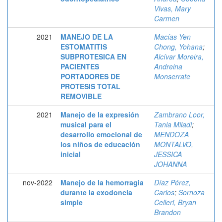
Vivas, Mary
Carmen
2021
MANEJO DE LA
Macías Yen
ESTOMATITIS
Chong, Yohana
;
SUBPROTESICA EN
Alcívar Moreira,
PACIENTES
Andreina
PORTADORES DE
Monserrate
PROTESIS TOTAL
REMOVIBLE
2021
Manejo de la expresión
Zambrano Loor,
musical para el
Tania Miladi
;
desarrollo emocional de
MENDOZA
los niños de educación
MONTALVO,
inicial
JESSICA
JOHANNA
nov-2022
Manejo de la hemorragia
Díaz Pérez,
durante la exodoncia
Carlos
;
Sornoza
simple
Celleri, Bryan
Brandon