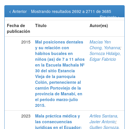
< Anterior
Mostrando resultados 2692 a 2711 de 3685
Siguiente >
Fecha de
Título
Autor(es)
publicación
2015
Mal posiciones dentales
Macías Yen
y su relación con
Chong, Yohanna
;
hábitos bucales en
Sornoza Hidalgo,
niños (as) de 7 a 11 años
Edgar Fabricio
en la Escuela Machala Nº
30 del sitio Estancia
Vieja de la parroquia
Colón, perteneciente al
cantón Portoviejo de la
provincia de Manabí, en
el periodo marzo-julio
2015.
2023
Mala práctica médica y
Artiles Santana,
las consecuencias
Javier Antonio
;
jurídicas en el Ecuador:
Guillen Sornoza,