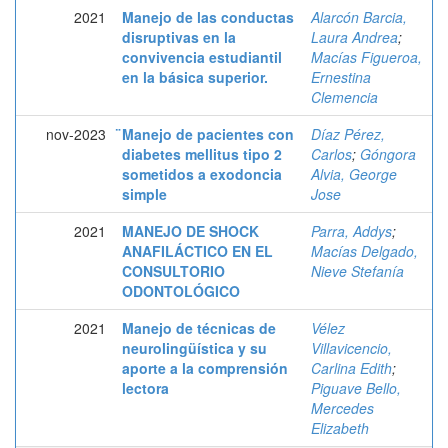
2021
Manejo de las conductas
Alarcón Barcia,
disruptivas en la
Laura Andrea
;
convivencia estudiantil
Macías Figueroa,
en la básica superior.
Ernestina
Clemencia
nov-2023
̈Manejo de pacientes con
Díaz Pérez,
diabetes mellitus tipo 2
Carlos
;
Góngora
sometidos a exodoncia
Alvia, George
simple
Jose
2021
MANEJO DE SHOCK
Parra, Addys
;
ANAFILÁCTICO EN EL
Macías Delgado,
CONSULTORIO
Nieve Stefanía
ODONTOLÓGICO
2021
Manejo de técnicas de
Vélez
neurolingüística y su
Villavicencio,
aporte a la comprensión
Carlina Edith
;
lectora
Piguave Bello,
Mercedes
Elizabeth