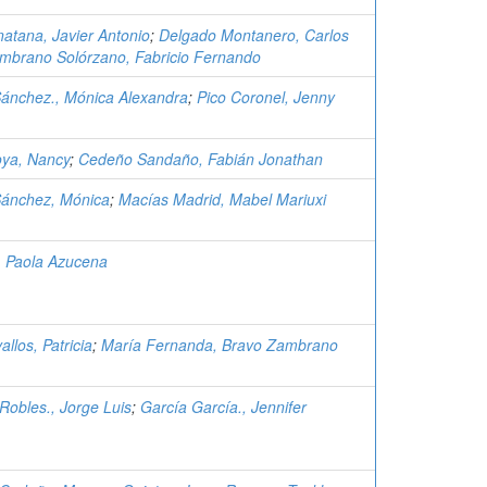
natana, Javier Antonio
;
Delgado Montanero, Carlos
mbrano Solórzano, Fabricio Fernando
ánchez., Mónica Alexandra
;
Pico Coronel, Jenny
ya, Nancy
;
Cedeño Sandaño, Fabián Jonathan
Sánchez, Mónica
;
Macías Madrid, Mabel Mariuxi
, Paola Azucena
llos, Patricia
;
María Fernanda, Bravo Zambrano
obles., Jorge Luis
;
García García., Jennifer