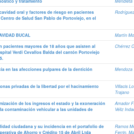
óstico y tratamiento
Mendieta
cavidad oral y factores de riesgo en pacientes
Rodríguez
Centro de Salud San Pablo de Portoviejo, en el
AVIDAD BUCAL
Martín Mo
en pacientes mayores de 18 años que asisten al
Chérrez C
pital Verdi Cevallos Balda del cantón Portoviejo
5.
ia en las afecciones pulpares de la dentición
Mendoza 
onas privadas de la libertad por el hacinamiento
Villacis L
Trajano
mización de los ingresos el estado y la exoneración
Amador Fl
la contaminación vehicular a las unidades de
Véliz Ind
lidad ciudadana y su incidencia en el portafolio de
Ramos Me
erativa de Ahorro y Crédito 15 de Abril Ltda
Ferrin, Ma