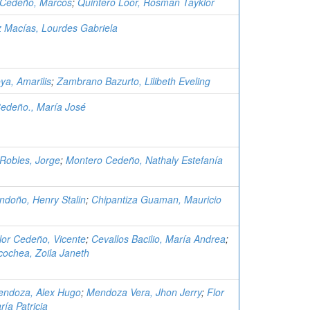
 Cedeño, Marcos
;
Quintero Loor, Rosman Tayklor
 Macías, Lourdes Gabriela
ya, Amarilis
;
Zambrano Bazurto, Lilibeth Eveling
edeño., María José
Robles, Jorge
;
Montero Cedeño, Nathaly Estefanía
ondoño, Henry Stalin
;
Chipantiza Guaman, Mauricio
or Cedeño, Vicente
;
Cevallos Bacilio, María Andrea
;
acochea, Zoila Janeth
ndoza, Alex Hugo
;
Mendoza Vera, Jhon Jerry
;
Flor
ría Patricia