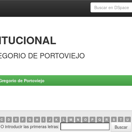
ITUCIONAL
EGORIO DE PORTOVIEJO
Gregorio de Portoviejo
C
D
E
F
G
H
I
J
K
L
M
N
O
P
Q
R
S
T
U
O introducir las primeras letras: