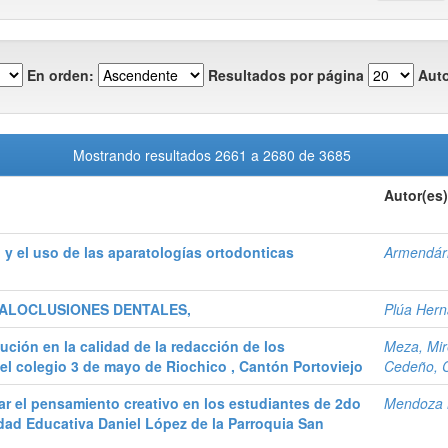
En orden:
Resultados por página
Auto
Mostrando resultados 2661 a 2680 de 3685
Autor(es)
 y el uso de las aparatologías ortodonticas
Armendári
MALOCLUSIONES DENTALES,
Plúa Hern
ución en la calidad de la redacción de los
Meza, Mire
el colegio 3 de mayo de Riochico , Cantón Portoviejo
Cedeño, C
ar el pensamiento creativo en los estudiantes de 2do
Mendoza M
idad Educativa Daniel López de la Parroquia San