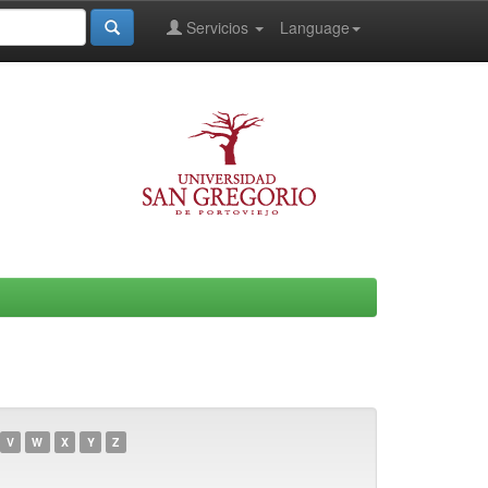
Servicios
Language
V
W
X
Y
Z