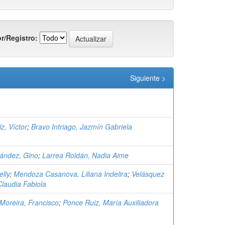
r/Registro:
Siguiente >
z, Víctor
;
Bravo Intriago, Jazmín Gabriela
ández, Gino
;
Larrea Roldán, Nadia Aime
lly
;
Mendoza Casanova, Liliana Indelira
;
Velásquez
laudia Fabiola
oreira, Francisco
;
Ponce Ruiz, María Auxiliadora