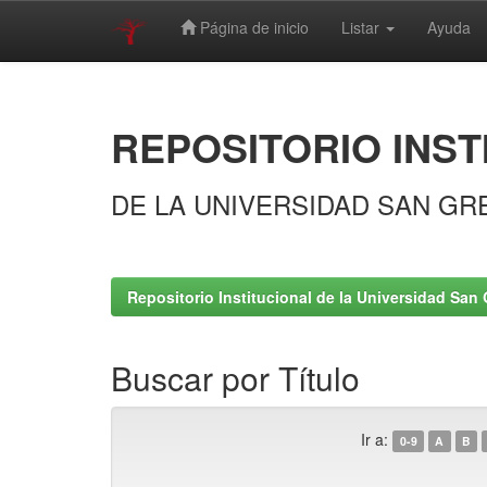
Página de inicio
Listar
Ayuda
Skip
navigation
REPOSITORIO INST
DE LA UNIVERSIDAD SAN GR
Repositorio Institucional de la Universidad San 
Buscar por Título
Ir a:
0-9
A
B