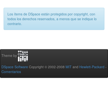
Los ítems de DSpace están protegidos por copyright, con
todos los derechos reservados, a menos que se indique lo
contrario.
Theme by
DSpace Software
Copyright © 2002-2008
MIT
and
Hewlett-Packard
-
Comentarios