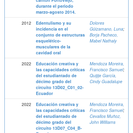
cantón Portoviejo,
durante el periodo
marzo-agosto 2014.
2012
Edentulismo y su
Dolores
incidencia en el
Güizamano, Luna
;
conjunto de estructuras
Borja Pacheco,
esquelético-
Mabel Nathaly
musculares de la
cavidad oral
2022
Educación creativa y
Mendoza Moreira,
las capacidades críticas
Francisco Samuel
;
del estudiantado de
Quijije García,
décimo grado del
Cindy Guadalupe
circuito 13D02_C01_02-
Ecuador
2022
Educación creativa y
Mendoza Moreira,
las capacidades críticas
Francisco Samuel
;
del estudiantado de
Cevallos Muñoz,
décimo grado del
John Williams
circuito 13D07_C04_B-