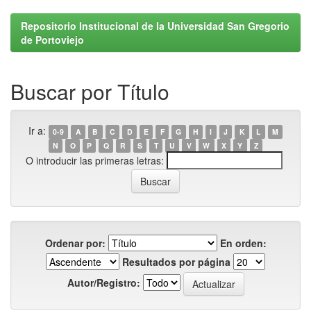
Repositorio Institucional de la Universidad San Gregorio
de Portoviejo
Buscar por Título
Ir a:
0-9
A
B
C
D
E
F
G
H
I
J
K
L
M
N
O
P
Q
R
S
T
U
V
W
X
Y
Z
O introducir las primeras letras:
Ordenar por:
En orden:
Resultados por página
Autor/Registro: