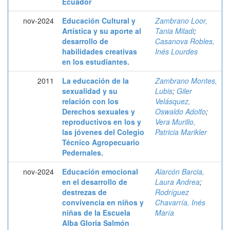
Ecuador
nov-2024
Educación Cultural y
Zambrano Loor,
Artística y su aporte al
Tania Miladi
;
desarrollo de
Casanova Robles,
habilidades creativas
Inés Lourdes
en los estudiantes.
2011
La educación de la
Zambrano Montes,
sexualidad y su
Lubis
;
Giler
relación con los
Velásquez,
Derechos sexuales y
Oswaldo Adolfo
;
reproductivos en los y
Vera Murillo,
las jóvenes del Colegio
Patricia Marikler
Técnico Agropecuario
Pedernales.
nov-2024
Educación emocional
Alarcón Barcia,
en el desarrollo de
Laura Andrea
;
destrezas de
Rodríguez
convivencia en niños y
Chavarría, Inés
niñas de la Escuela
María
Alba Gloria Salmón