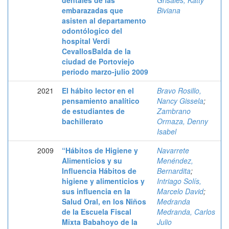
dentales de las
Grisales, Katty
embarazadas que
Biviana
asisten al departamento
odontólogico del
hospital Verdi
CevallosBalda de la
ciudad de Portoviejo
periodo marzo-julio 2009
2021
El hábito lector en el
Bravo Rosillo,
pensamiento analítico
Nancy Gissela
;
de estudiantes de
Zambrano
bachillerato
Ormaza, Denny
Isabel
2009
“Hábitos de Higiene y
Navarrete
Alimenticios y su
Menéndez,
Influencia Hábitos de
Bernardita
;
higiene y alimenticios y
Intriago Solís,
sus influencia en la
Marcelo David
;
Salud Oral, en los Niños
Medranda
de la Escuela Fiscal
Medranda, Carlos
Mixta Babahoyo de la
Julio