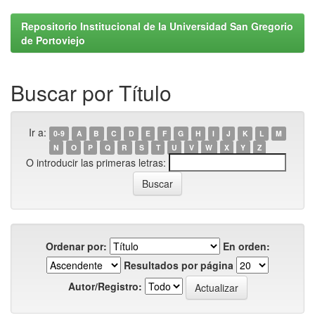
Repositorio Institucional de la Universidad San Gregorio
de Portoviejo
Buscar por Título
Ir a:
0-9
A
B
C
D
E
F
G
H
I
J
K
L
M
N
O
P
Q
R
S
T
U
V
W
X
Y
Z
O introducir las primeras letras:
Ordenar por:
En orden:
Resultados por página
Autor/Registro: