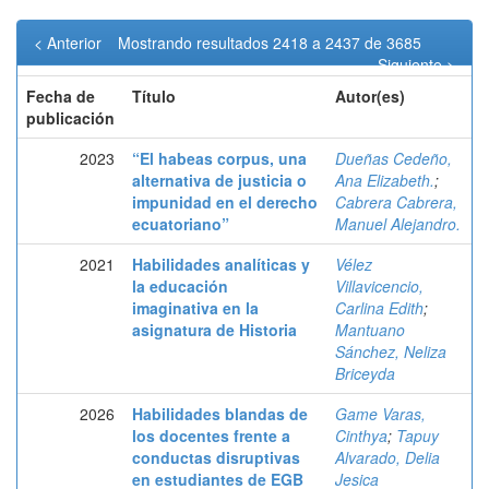
< Anterior
Mostrando resultados 2418 a 2437 de 3685
Siguiente >
Fecha de
Título
Autor(es)
publicación
2023
“El habeas corpus, una
Dueñas Cedeño,
alternativa de justicia o
Ana Elizabeth.
;
impunidad en el derecho
Cabrera Cabrera,
ecuatoriano”
Manuel Alejandro.
2021
Habilidades analíticas y
Vélez
la educación
Villavicencio,
imaginativa en la
Carlina Edith
;
asignatura de Historia
Mantuano
Sánchez, Neliza
Briceyda
2026
Habilidades blandas de
Game Varas,
los docentes frente a
Cinthya
;
Tapuy
conductas disruptivas
Alvarado, Delia
en estudiantes de EGB
Jesica