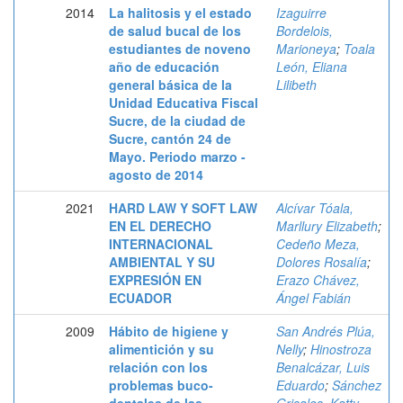
2014
La halitosis y el estado
Izaguirre
de salud bucal de los
Bordelois,
estudiantes de noveno
Marioneya
;
Toala
año de educación
León, Eliana
general básica de la
Lilibeth
Unidad Educativa Fiscal
Sucre, de la ciudad de
Sucre, cantón 24 de
Mayo. Periodo marzo -
agosto de 2014
2021
HARD LAW Y SOFT LAW
Alcívar Tóala,
EN EL DERECHO
Marllury Elizabeth
;
INTERNACIONAL
Cedeño Meza,
AMBIENTAL Y SU
Dolores Rosalía
;
EXPRESIÓN EN
Erazo Chávez,
ECUADOR
Ángel Fabián
2009
Hábito de higiene y
San Andrés Plúa,
alimentición y su
Nelly
;
Hinostroza
relación con los
Benalcázar, Luis
problemas buco-
Eduardo
;
Sánchez