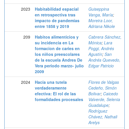
2023
Habitabilidad espacial
Guiseppina
en retrospectiva tras
Vanga, María
;
impacto de pandemias
Moreira Loor,
entre 1858 y 2019
Adriana Nikole
209
Habitos alimenticios y
Cabrera Sánchez,
su incidencia en La
Mónica
;
Lara
formacion de caries en
Poggi, Andrés
los niños preescolares
Agustín
;
San
de la escuela Andres De
Andrés Quevedo,
Vera periodo marzo- julio
Edgar Patricio
2009
2024
Hacía una tutela
Flores de Valgas
verdaderamente
Cedeño, Simón
efectiva: El rol de las
Bolivar
;
Caicedo
formalidades procesales
Valverde, Selenia
Guadalupe
;
Rodríguez
Chávez, Nathali
Arelys