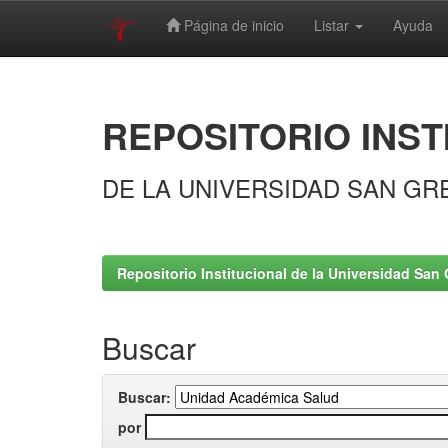
Página de inicio
Listar
Ayuda
Skip
navigation
REPOSITORIO INST
DE LA UNIVERSIDAD SAN GR
Repositorio Institucional de la Universidad San 
Buscar
Buscar:
por