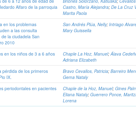
es de 6 a 12 años de edad de
Briones Solórzano, Katiuska
;
Cevallos
edardo Alfaro de la parroquia
Castro, María Alejandra
;
De La Cruz V
Marita Paola
cia en los problemas
San Andrés Plúa, Nelly
;
Intriago Alvar
uden a las consulta
Mary Guissella
d de la ciudadela San
ero 2010
s en los niños de 3 a 6 años
Chaple La Hoz, Manuel
;
Álava Cedeñ
Adriana Elizabeth
la pérdida de los primeros
Bravo Cevallos, Patricia
;
Barreiro Men
Pio IX.
Gema Nataly
es periodontales en pacientes
Chaple de la Hoz, Manuel
;
Gines Pal
Eliana Nataly
;
Guerrero Ponce, Maritz
Lorena