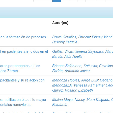
Autor(es)
a en la formación de procesos
Bravo Cevallos, Patricia
;
Pincay Mené
Deanny Patricia
 en pacientes atendidos en el
Guillén Vivas, Ximena Sayonara
;
Alar
Barcia, Alda Noelia
lares permanentes en los
Briones Solórzano, Katiuska
;
Cevallos
Rosa Zarate.
Farfán, Armando Javier
acitantes y su relación con
Mendoza Robles, Jorge Luis
;
Cedeño
MendozaZA, Vanessa Katherine
;
Ced
Quiroz, Rosario Elizabeth
tes mellitus en el adulto mayor
Molina Moya, Nancy
;
Mera Delgado, G
dentales removibles.
Estefanía