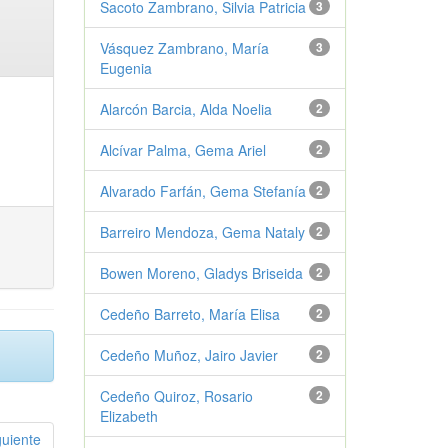
Sacoto Zambrano, Silvia Patricia
3
Vásquez Zambrano, María
3
Eugenia
Alarcón Barcia, Alda Noelia
2
Alcívar Palma, Gema Ariel
2
Alvarado Farfán, Gema Stefanía
2
Barreiro Mendoza, Gema Nataly
2
Bowen Moreno, Gladys Briseida
2
Cedeño Barreto, María Elisa
2
Cedeño Muñoz, Jairo Javier
2
Cedeño Quiroz, Rosario
2
Elizabeth
guiente