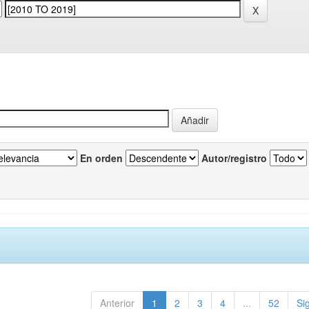
En orden
Autor/registro
Anterior
1
2
3
4
...
52
Si