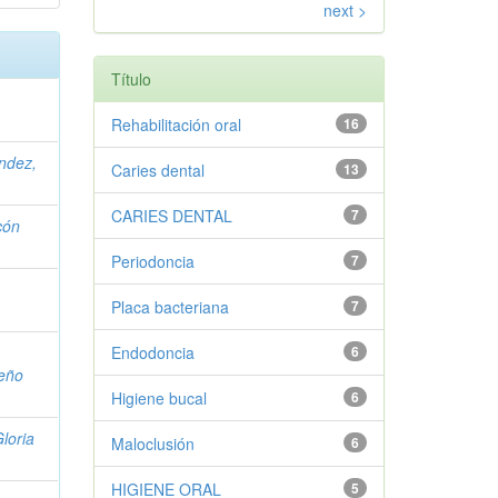
next >
Título
Rehabilitación oral
16
ndez,
Caries dental
13
CARIES DENTAL
7
cón
Periodoncia
7
Placa bacteriana
7
Endodoncia
6
eño
Higiene bucal
6
loria
Maloclusión
6
HIGIENE ORAL
5