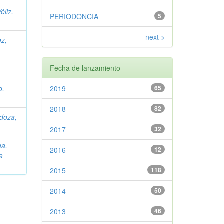
éliz,
PERIODONCIA
5
next >
ez,
Fecha de lanzamiento
o,
2019
65
2018
82
doza,
2017
32
ma,
2016
12
a
2015
118
2014
50
2013
46