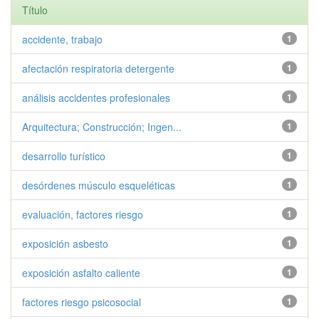
Título
accidente, trabajo
1
afectación respiratoria detergente
1
análisis accidentes profesionales
1
Arquitectura; Construcción; Ingen...
1
desarrollo turístico
1
desórdenes músculo esqueléticas
1
evaluación, factores riesgo
1
exposición asbesto
1
exposición asfalto caliente
1
factores riesgo psicosocial
1