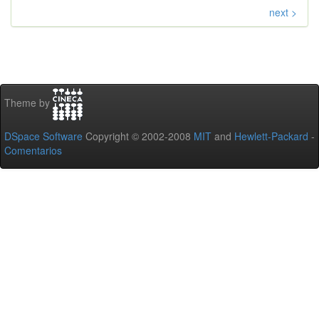
next >
Theme by
DSpace Software
Copyright © 2002-2008
MIT
and
Hewlett-Packard
-
Comentarios