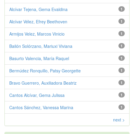
Alcívar Tejena, Gema Evaldina
1
Alcívar Vélez, Efrey Beethoven
1
Armijos Velez, Marcos Vinicio
1
Bailón Solórzano, Mariuxi Viviana
1
Basurto Valencia, María Raquel
1
Bermúdez Ronquillo, Patsy Georgette
1
Bravo Guerrero, Auxiliadora Beatriz
1
Cantos Alcívar, Gema Julissa
1
Cantos Sánchez, Vanessa Marina
1
next >