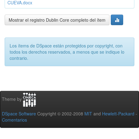
CUEVA.docx
Mostrar el registro Dublin Core completo del ítem
Los ítems de DSpace están protegidos por copyright, con
todos los derechos reservados, a menos que se indique lo
contrario.
Theme by
DSpace Software
Copyright © 2002-2008
MIT
and
Hewlett-Packard
-
Comentarios