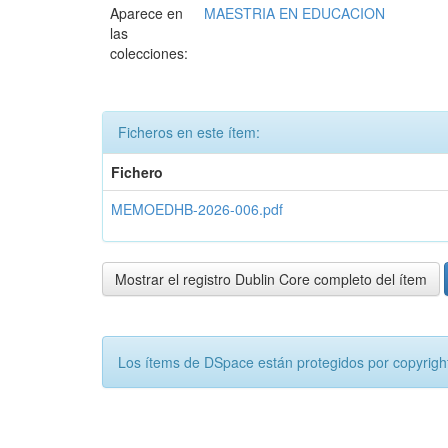
Aparece en
MAESTRIA EN EDUCACION
las
colecciones:
Ficheros en este ítem:
Fichero
MEMOEDHB-2026-006.pdf
Mostrar el registro Dublin Core completo del ítem
Los ítems de DSpace están protegidos por copyright