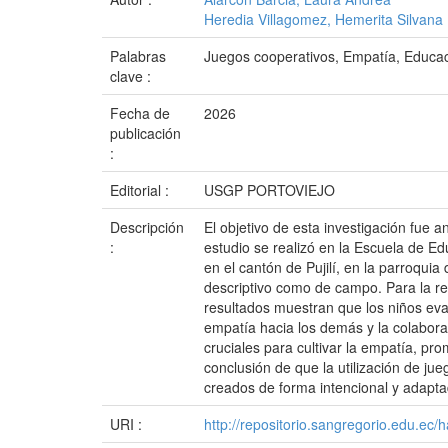
Heredia Villagomez, Hemerita Silvana
Palabras
Juegos cooperativos, Empatía, Educaci
clave :
Fecha de
2026
publicación
:
Editorial :
USGP PORTOVIEJO
Descripción
El objetivo de esta investigación fue a
:
estudio se realizó en la Escuela de Ed
en el cantón de Pujilí, en la parroqui
descriptivo como de campo. Para la rec
resultados muestran que los niños ev
empatía hacia los demás y la colabor
cruciales para cultivar la empatía, pro
conclusión de que la utilización de ju
creados de forma intencional y adaptad
URI :
http://repositorio.sangregorio.edu.ec