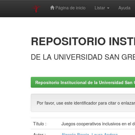
Página de inicio
Listar
Ayuda
Skip
navigation
REPOSITORIO INST
DE LA UNIVERSIDAD SAN GR
Repositorio Institucional de la Universidad San 
Por favor, use este identificador para citar o enlaza
Título :
Juegos cooperativos inclusivos en el d
Autor :
Alarcón Barcia, Laura Andrea