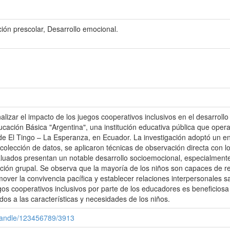
ón prescolar, Desarrollo emocional.
nalizar el impacto de los juegos cooperativos inclusivos en el desarroll
ucación Básica "Argentina", una institución educativa pública que oper
a de El Tingo – La Esperanza, en Ecuador. La investigación adoptó un en
olección de datos, se aplicaron técnicas de observación directa con los
aluados presentan un notable desarrollo socioemocional, especialment
ación grupal. Se observa que la mayoría de los niños son capaces de 
mover la convivencia pacífica y establecer relaciones interpersonales s
egos cooperativos inclusivos por parte de los educadores es beneficios
os a las características y necesidades de los niños.
/handle/123456789/3913