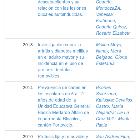
descapacitantes y su
Cedeño
relación con las lesiones
MendozaZA,
bucales autoinducidas.
Vanessa
Katherine
;
Cedeño Quiroz,
Rosario Elizabeth
2013
Investigación sobre la
Molina Moya,
artritis y diabetes mellitus
Nancy
;
Mera
en el adulto mayor y su
Delgado, Gloria
incidencia en el uso de
Estefanía
prótesis dentales
removibles.
2014
Prevalencia de caries en
Briones
los escolares de 6 a 12
Solórzano,
años de edad de la
Katiuska
;
Cevallos
Unidad Educativa General
Castro, María
Básica Medardo Alfaro de
Alejandra
;
De La
la parroquia Riochico,
Cruz Véliz, Marita
cantón Portoviejo.
Paola
2010
Prótesis fija y removible y
San Andrés Plúa,