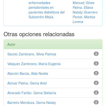
enfermedades
Manuel
;
Gines
periodontales en
Palma, Eliana
pacientes diabéticos del
Nataly
;
Guerrero
Subcentro Mejía.
Ponce, Maritza
Lorena
Otras opciones relacionadas
Autor
Sacoto Zambrano, Silvia Patricia
3
Vásquez Zambrano, María Eugenia
3
Alarcón Barcia, Alda Noelia
2
Alcívar Palma, Gema Ariel
2
Alvarado Farfán, Gema Stefanía
2
Barreiro Mendoza, Gema Nataly
2