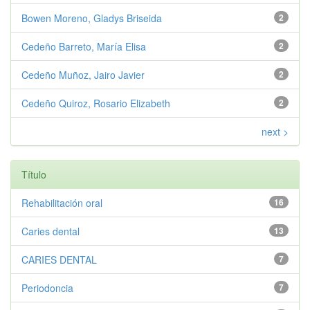
Bowen Moreno, Gladys Briseida
2
Cedeño Barreto, María Elisa
2
Cedeño Muñoz, Jairo Javier
2
Cedeño Quiroz, Rosario Elizabeth
2
next >
Título
Rehabilitación oral
16
Caries dental
13
CARIES DENTAL
7
Periodoncia
7