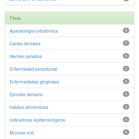
Título
Aparatología ortodóntica
1
Caries dentales
1
dientes cariados
1
Enfermedad periodontal
1
Enfermedades gingivales
1
Esmalte dentario
1
habitos alimenticios
1
indicadores epidemiológicos
1
Mucosa oral
1