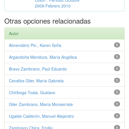
Colón”. Período Octubre
2009-Febrero 2010
Otras opciones relacionadas
Autor
Almendáriz Pin., Karen Sofía
1
Argandoña Mendoza, María Angélica
1
Bravo Zambrano, Paúl Eduardo
1
Cevallos Giler, María Gabriela
1
Chiriboga Toala, Gustavo
1
Giler Zambrano, María Monserrate
1
Ugalde Calderón, Manuel Alejandro
1
Zambrano Chica, Emilio
1