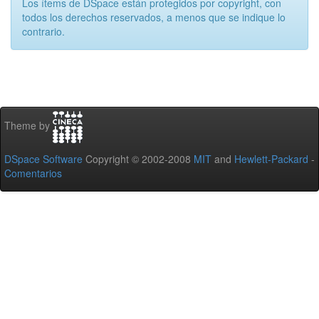
Los ítems de DSpace están protegidos por copyright, con
todos los derechos reservados, a menos que se indique lo
contrario.
Theme by
DSpace Software
Copyright © 2002-2008
MIT
and
Hewlett-Packard
-
Comentarios