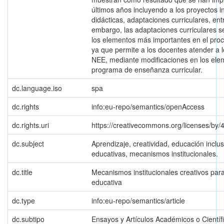
últimos años incluyendo a los proyectos in
didácticas, adaptaciones curriculares, entr
embargo, las adaptaciones curriculares s
los elementos más importantes en el proc
ya que permite a los docentes atender a 
NEE, mediante modificaciones en los ele
programa de enseñanza curricular.
dc.language.iso
spa
dc.rights
info:eu-repo/semantics/openAccess
dc.rights.uri
https://creativecommons.org/licenses/by/
dc.subject
Aprendizaje, creatividad, educación inclu
educativas, mecanismos institucionales.
dc.title
Mecanismos institucionales creativos para
educativa
dc.type
info:eu-repo/semantics/article
dc.subtipo
Ensayos y Artículos Académicos o Científ