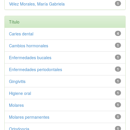
Vélez Morales, María Gabriela
1
Título
Caries dental
4
Cambios hormonales
1
Enfermedades bucales
1
Enfermedades periodontales
1
Gingivitis
1
Higiene oral
1
Molares
1
Molares permanentes
1
Ortodoncia
1