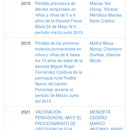
2015
Pérdida prematura de
Macías Yen
dientes temporales en
chong, Yohana
;
niños y niñas de 5 a 9
Mendoza Macías,
años de la Escuela Fiscal
Karla Cristina
Mixta 24 de Mayo N°2
período marzo-junio 2015
2015
Pérdida de los primeros
Molina Moya,
molares permanentes en
Nancy
;
Chamorro
niños y niñas de 6 hasta
Dueñas, Giannia
los 10 años de edad de la
Nicole
escuela Miguel Ángel
Fernández Córdova de la
parroquia rural Pueblo
Nuevo del cantón
Portoviejo durante el
periodo de Marzo-Junio
del 2015
2021
VALORACIÓN
MENDIETA
PERIODONTAL ANTE EL
CEDEÑO,
PROCEDIMIENTO DE
MARCO
ORTODONCIA FIJA
ANTONIO
;
ARIAS