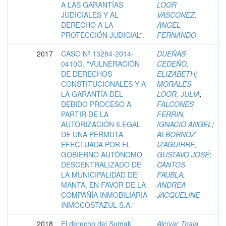
A LAS GARANTÍAS
LOOR
JUDICIALES Y AL
VASCONEZ,
DERECHO A LA
ANGEL
PROTECCIÓN JUDICIAL”.
FERNANDO
2017
CASO Nº 13284-2014-
DUEÑAS
0410G. "VULNERACIÓN
CEDEÑO,
DE DERECHOS
ELIZABETH
;
CONSTITUCIONALES Y A
MORALES
LA GARANTÍA DEL
LOOR, JULIA
;
DEBIDO PROCESO A
FALCONES
PARTIR DE LA
FERRIN,
AUTORIZACIÓN ILEGAL
IGNACIO ANGEL
;
DE UNA PERMUTA
ALBORNOZ
EFECTUADA POR EL
IZAGUIRRE,
GOBIERNO AUTÓNOMO
GUSTAVO JOSÉ
;
DESCENTRALIZADO DE
CANTOS
LA MUNICIPALIDAD DE
FAUBLA,
MANTA, EN FAVOR DE LA
ANDREA
COMPAÑÍA INMOBILIARIA
JACQUELINE
INMOCOSTAZUL S.A."
2018
El derecho del Sumak
Alcívar Toala,