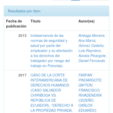
Resultados por ítem:
Fecha de
Título
Autor(es)
publicación
2013
Inobservancia de las
Arteaga Moreira,
normas de seguridad y
Ana María
;
salud por parte del
Gómez Cedeño,
empleador y su afectación
Luis Rayniero
;
a los derechos del
Acosta Pinargote,
trabajador por riesgo del
Daniel Fernando
trabajo en Potoviejo.
2017
CASO DE LA CORTE
FARFAN
INTERAMERICANA DE
PINOARGOTE,
DERECHOS HUMANOS
DAYTON
(CASO SALVADOR
FRANCISCO
;
CHIRIBOGA VS.
RIVADENEIRA
REPÚBLICA DE
CEDEÑO,
ECUADOR), “DERECHO A
CARLOS
LA PROPIEDAD PRIVADA,
EDUARDO
;