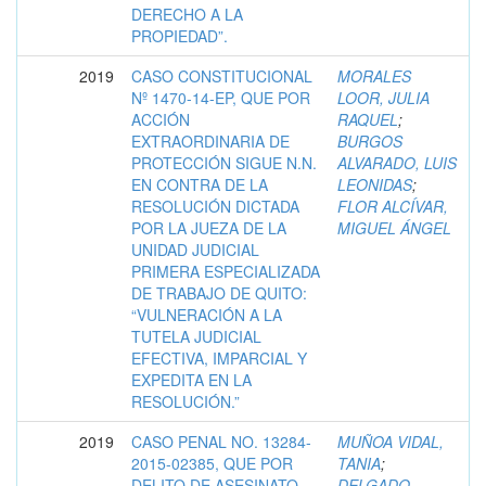
DERECHO A LA
PROPIEDAD”.
2019
CASO CONSTITUCIONAL
MORALES
Nº 1470-14-EP, QUE POR
LOOR, JULIA
ACCIÓN
RAQUEL
;
EXTRAORDINARIA DE
BURGOS
PROTECCIÓN SIGUE N.N.
ALVARADO, LUIS
EN CONTRA DE LA
LEONIDAS
;
RESOLUCIÓN DICTADA
FLOR ALCÍVAR,
POR LA JUEZA DE LA
MIGUEL ÁNGEL
UNIDAD JUDICIAL
PRIMERA ESPECIALIZADA
DE TRABAJO DE QUITO:
“VULNERACIÓN A LA
TUTELA JUDICIAL
EFECTIVA, IMPARCIAL Y
EXPEDITA EN LA
RESOLUCIÓN.”
2019
CASO PENAL NO. 13284-
MUÑOA VIDAL,
2015-02385, QUE POR
TANIA
;
DELITO DE ASESINATO
DELGADO