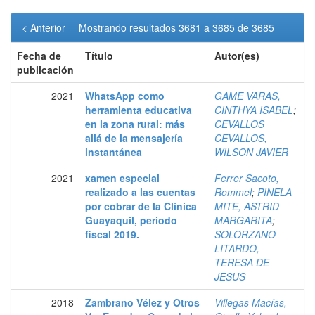
< Anterior
Mostrando resultados 3681 a 3685 de 3685
Fecha de
Título
Autor(es)
publicación
2021
WhatsApp como
GAME VARAS,
herramienta educativa
CINTHYA ISABEL
;
en la zona rural: más
CEVALLOS
allá de la mensajería
CEVALLOS,
instantánea
WILSON JAVIER
2021
xamen especial
Ferrer Sacoto,
realizado a las cuentas
Rommel
;
PINELA
por cobrar de la Clínica
MITE, ASTRID
Guayaquil, periodo
MARGARITA
;
fiscal 2019.
SOLORZANO
LITARDO,
TERESA DE
JESUS
2018
Zambrano Vélez y Otros
Villegas Macías,