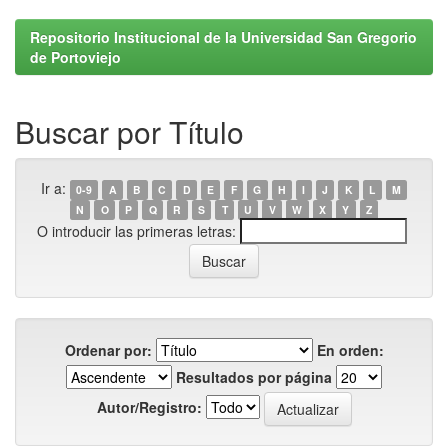
Repositorio Institucional de la Universidad San Gregorio
de Portoviejo
Buscar por Título
Ir a:
0-9
A
B
C
D
E
F
G
H
I
J
K
L
M
N
O
P
Q
R
S
T
U
V
W
X
Y
Z
O introducir las primeras letras:
Ordenar por:
En orden:
Resultados por página
Autor/Registro: