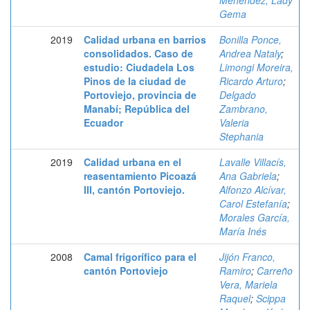
Menéndez, Lady
Gema
2019
Calidad urbana en barrios
Bonilla Ponce,
consolidados. Caso de
Andrea Nataly
;
estudio: Ciudadela Los
Limongi Moreira,
Pinos de la ciudad de
Ricardo Arturo
;
Portoviejo, provincia de
Delgado
Manabí; República del
Zambrano,
Ecuador
Valeria
Stephania
2019
Calidad urbana en el
Lavalle Villacís,
reasentamiento Picoazá
Ana Gabriela
;
III, cantón Portoviejo.
Alfonzo Alcívar,
Carol Estefanía
;
Morales García,
María Inés
2008
Camal frigorífico para el
Jijón Franco,
cantón Portoviejo
Ramiro
;
Carreño
Vera, Mariela
Raquel
;
Scippa