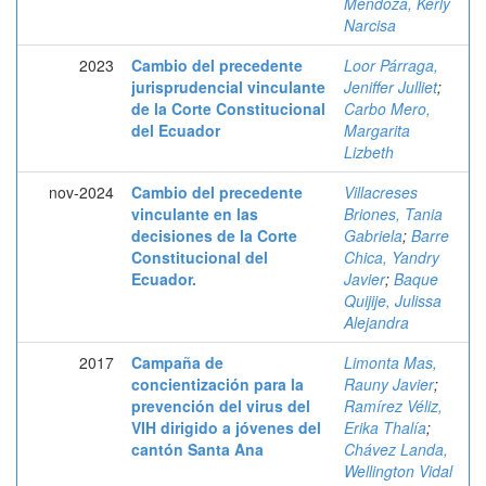
Mendoza, Kerly
Narcisa
2023
Cambio del precedente
Loor Párraga,
jurisprudencial vinculante
Jeniffer Julliet
;
de la Corte Constitucional
Carbo Mero,
del Ecuador
Margarita
Lizbeth
nov-2024
Cambio del precedente
Villacreses
vinculante en las
Briones, Tania
decisiones de la Corte
Gabriela
;
Barre
Constitucional del
Chica, Yandry
Ecuador.
Javier
;
Baque
Quijije, Julissa
Alejandra
2017
Campaña de
Limonta Mas,
concientización para la
Rauny Javier
;
prevención del virus del
Ramírez Véliz,
VIH dirigido a jóvenes del
Erika Thalía
;
cantón Santa Ana
Chávez Landa,
Wellington Vidal