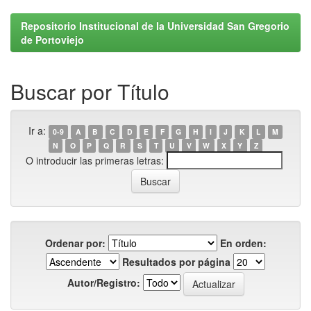
Repositorio Institucional de la Universidad San Gregorio
de Portoviejo
Buscar por Título
Ir a:
0-9
A
B
C
D
E
F
G
H
I
J
K
L
M
N
O
P
Q
R
S
T
U
V
W
X
Y
Z
O introducir las primeras letras:
Ordenar por:
En orden:
Resultados por página
Autor/Registro: