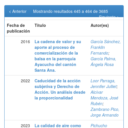
< Anterior
Mostrando resultados 445 a 464 de 3685
Siguiente >
Fecha de
Título
Autor(es)
publicación
2016
La cadena de valor y su
García Sánchez,
aporte al proceso de
Franklin
comercialización de la
Fernando
;
balsa en la parroquia
García Palma,
Ayacucho del cantón
Ángela Rosa
Santa Ana.
2022
Caducidad de la acción
Loor Parraga,
subjetiva y Derecho de
Jennifer Julliet
;
Acción. Un análisis desde
Alcívar
la proporcionalidad
Mendoza, José
Rubén
;
Zambrano Pico,
Jorge Armando
2023
La calidad de aire como
Pichucho