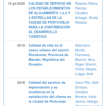
15-jul-2020
CALIDAD DE SERVICIO EN
Palacios Palma,
LOS ESTABLECIMIENTOS
Patricia
;
DE ALOJAMIENTO 1,2,3 Y
Cevallos
4 ESTRELLAS DE LA
Arteaga, Shatty
CIUDAD DE PORTOVIEJO
Rafaela
PARA LA CONTRIBUCIÓN
AL DEASRROLLO
TURÍSTICO
2019
Calidad de vida en el
Solórzano
casco urbano del cantón
Murillo,
Rocafuerte, Provincia de
Francisco
;
Manabí, República del
Bazurto Vera.,
Ecuador.
Roger Shamir
;
Chóez Vargas.,
Luiggy José
2018
Calidad del servicio de
Cano Pita, Galo
imprentación y su
Enrique
;
incidencia en la
Cevallos
satisfacción del cliente en
Moreira, Karla
la ciudad de Portoviejo
Janina
;
Hidalgo