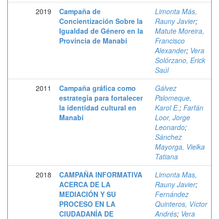
2019
Campaña de
Limonta Más,
Concientización Sobre la
Rauny Javier
;
Igualdad de Género en la
Matute Moreira,
Provincia de Manabí
Francisco
Alexander
;
Vera
Solórzano, Erick
Saúl
2011
Campaña gráfica como
Gálvez
estrategia para fortalecer
Palomeque,
la identidad cultural en
Karol E.
;
Farfán
Manabí
Loor, Jorge
Leonardo
;
Sánchez
Mayorga, Vielka
Tatiana
2018
CAMPAÑA INFORMATIVA
Limonta Mas,
ACERCA DE LA
Rauny Javier
;
MEDIACIÓN Y SU
Fernández
PROCESO EN LA
Quinteros, Víctor
CIUDADANÍA DE
Andrés
;
Vera