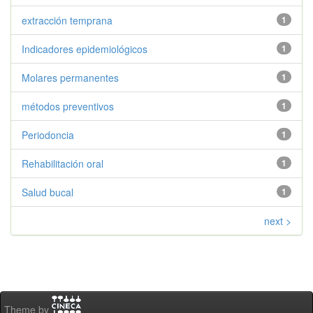
extracción temprana
1
Indicadores epidemiológicos
1
Molares permanentes
1
métodos preventivos
1
Periodoncia
1
Rehabilitación oral
1
Salud bucal
1
next >
Theme by