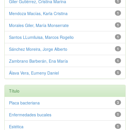
Giler Gutiérrez, Cristina Marina
1
Mendoza Macías, Karla Cristina
1
Morales Giler, María Monserrate
1
Santos LLumiluisa, Marcos Rogelio
1
Sánchez Moreira, Jorge Alberto
1
Zambrano Barberán, Ena María
1
Álava Vera, Eumeny Daniel
1
Título
Placa bacteriana
3
Enfermedades bucales
1
Estética
1