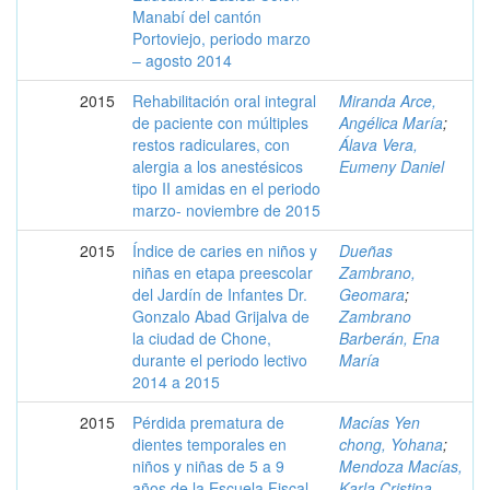
Manabí del cantón
Portoviejo, periodo marzo
– agosto 2014
2015
Rehabilitación oral integral
Miranda Arce,
de paciente con múltiples
Angélica María
;
restos radiculares, con
Álava Vera,
alergia a los anestésicos
Eumeny Daniel
tipo II amidas en el periodo
marzo- noviembre de 2015
2015
Índice de caries en niños y
Dueñas
niñas en etapa preescolar
Zambrano,
del Jardín de Infantes Dr.
Geomara
;
Gonzalo Abad Grijalva de
Zambrano
la ciudad de Chone,
Barberán, Ena
durante el periodo lectivo
María
2014 a 2015
2015
Pérdida prematura de
Macías Yen
dientes temporales en
chong, Yohana
;
niños y niñas de 5 a 9
Mendoza Macías,
años de la Escuela Fiscal
Karla Cristina