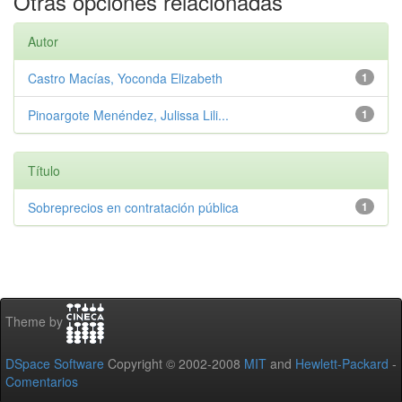
Otras opciones relacionadas
Autor
Castro Macías, Yoconda Elizabeth
1
Pinoargote Menéndez, Julissa Lili...
1
Título
Sobreprecios en contratación pública
1
Theme by
DSpace Software
Copyright © 2002-2008
MIT
and
Hewlett-Packard
-
Comentarios