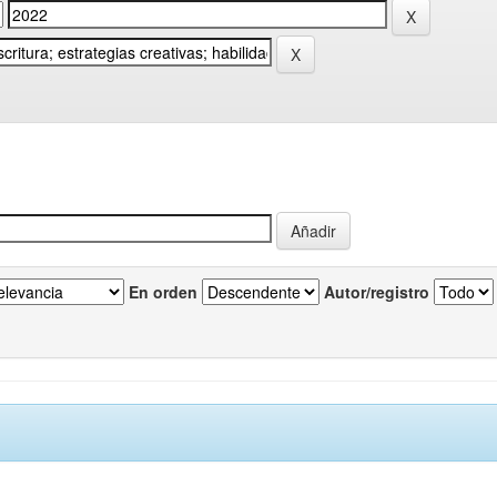
En orden
Autor/registro