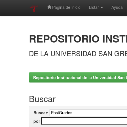
Página de inicio
Listar
Ayuda
Skip
navigation
REPOSITORIO INST
DE LA UNIVERSIDAD SAN GR
Repositorio Institucional de la Universidad San 
Buscar
Buscar:
por