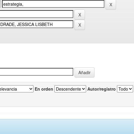
En orden
Autor/registro