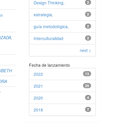
Design Thinking,
2
estrategia,
2
en
guía metodológica,
2
OZADA,
Interculturalidad
2
next >
Fecha de lanzamiento
IBETH
2022
13
DRA
2021
26
O
2020
4
2018
7