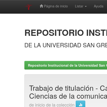
Página de inicio
Listar
Ayuda
Skip
navigation
REPOSITORIO INST
DE LA UNIVERSIDAD SAN GR
Repositorio Institucional de la Universidad San 
Trabajo de titulación - C
Ciencias de la comunica
de inicio de la colección