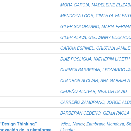
MORA GARCIA, MADELEINE ELIZA
MENDOZA LOOR, CINTHYA VALENT
GILER SOLORZANO, MARIA FERNA
GILER ALAVA, GEOVANNY EDUARD
GARCIA ESPINEL, CRISTINA JAMIL
DIAZ POSLIGUA, KATHERIN LICETH
CUENCA BARBERAN, LEONARDO JA
CUADROS ALCIVAR, ANA GABRIELA
CEDEÑO ALCIVAR, NESTOR DAVID
CARREÑO ZAMBRANO, JORGE ALB
BARBERAN CEDEÑO, GEMA PAOLA
l “Design Thinking”
Vélez, Nancy
;
Zambrano Mendoza, Sió
novación de la plataforma
Lissette