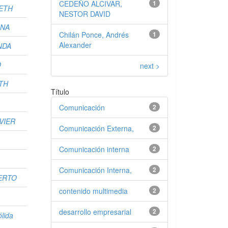
CEDEÑO ALCIVAR,
1
BETH
NESTOR DAVID
INA
Chilán Ponce, Andrés
1
Alexander
NDA
O
next >
ETH
Título
Comunicación
2
VIER
Comunicación Externa,
2
Comunicación interna
2
Comunicación Interna,
2
ERTO
contenido multimedia
2
desarrollo empresarial
2
lida