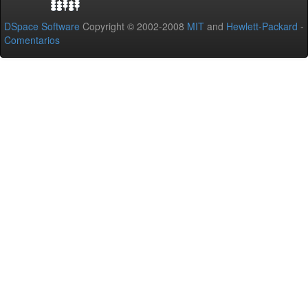
DSpace Software
Copyright © 2002-2008
MIT
and
Hewlett-Packard
-
Comentarios