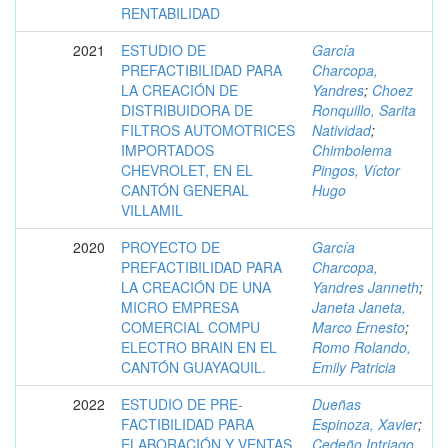
RENTABILIDAD
2021
ESTUDIO DE
García
PREFACTIBILIDAD PARA
Charcopa,
LA CREACIÓN DE
Yandres
;
Choez
DISTRIBUIDORA DE
Ronquillo, Sarita
FILTROS AUTOMOTRICES
Natividad
;
IMPORTADOS
Chimbolema
CHEVROLET, EN EL
Pingos, Víctor
CANTÓN GENERAL
Hugo
VILLAMIL
2020
PROYECTO DE
García
PREFACTIBILIDAD PARA
Charcopa,
LA CREACIÓN DE UNA
Yandres Janneth
;
MICRO EMPRESA
Janeta Janeta,
COMERCIAL COMPU
Marco Ernesto
;
ELECTRO BRAIN EN EL
Romo Rolando,
CANTÓN GUAYAQUIL.
Emily Patricia
2022
ESTUDIO DE PRE-
Dueñas
FACTIBILIDAD PARA
Espinoza, Xavier
;
ELABORACIÓN Y VENTAS
Cedeño Intriago,