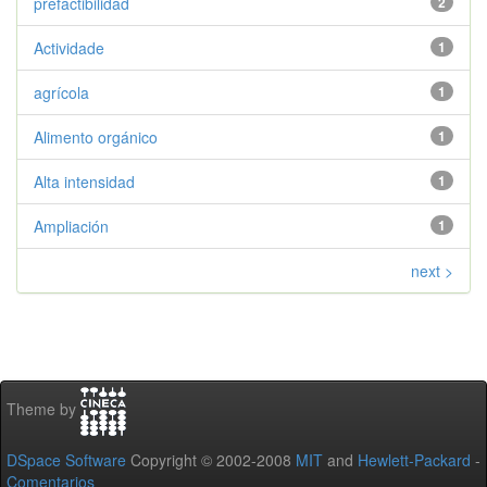
prefactibilidad
2
Actividade
1
agrícola
1
Alimento orgánico
1
Alta intensidad
1
Ampliación
1
next >
Theme by
DSpace Software
Copyright © 2002-2008
MIT
and
Hewlett-Packard
-
Comentarios