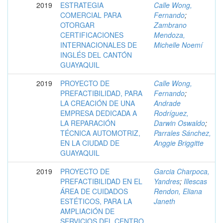
2019
ESTRATEGIA
Calle Wong,
COMERCIAL PARA
Fernando
;
OTORGAR
Zambrano
CERTIFICACIONES
Mendoza,
INTERNACIONALES DE
Michelle Noemí
INGLÉS DEL CANTÓN
GUAYAQUIL
2019
PROYECTO DE
Calle Wong,
PREFACTIBILIDAD, PARA
Fernando
;
LA CREACIÓN DE UNA
Andrade
EMPRESA DEDICADA A
Rodríguez,
LA REPARACIÓN
Darwin Oswaldo
;
TÉCNICA AUTOMOTRIZ,
Parrales Sánchez,
EN LA CIUDAD DE
Anggie Briggitte
GUAYAQUIL
2019
PROYECTO DE
Garcia Charpoca,
PREFACTIBILIDAD EN EL
Yandres
;
Illescas
ÁREA DE CUIDADOS
Rendon, Eliana
ESTÉTICOS, PARA LA
Janeth
AMPLIACIÓN DE
SERVICIOS DEL CENTRO