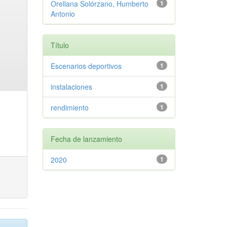
Orellana Solórzano, Humberto
1
Antonio
Título
Escenarios deportivos
1
instalaciones
1
rendimiento
1
Fecha de lanzamiento
2020
1