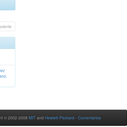
guiente
áez
ano,
ht © 2002-2008
MIT
and
Hewlett-Packard
-
Comentarios