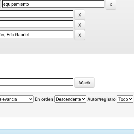
En orden
Autor/registro