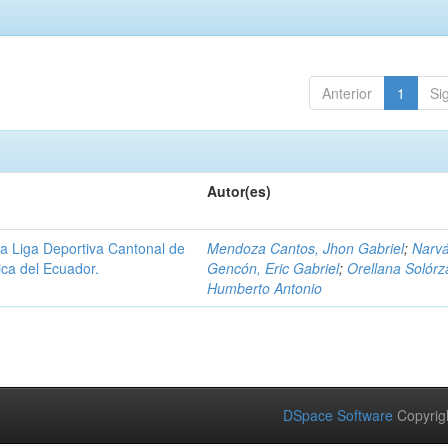
Anterior
1
Si
Autor(es)
 la Liga Deportiva Cantonal de
Mendoza Cantos, Jhon Gabriel
;
Narv
ica del Ecuador.
Gencón, Eric Gabriel
;
Orellana Solórz
Humberto Antonio
DSpace Software
Copyrig