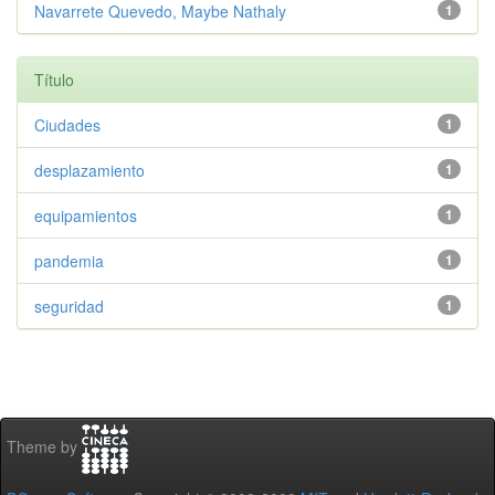
Navarrete Quevedo, Maybe Nathaly
1
Título
Ciudades
1
desplazamiento
1
equipamientos
1
pandemia
1
seguridad
1
Theme by