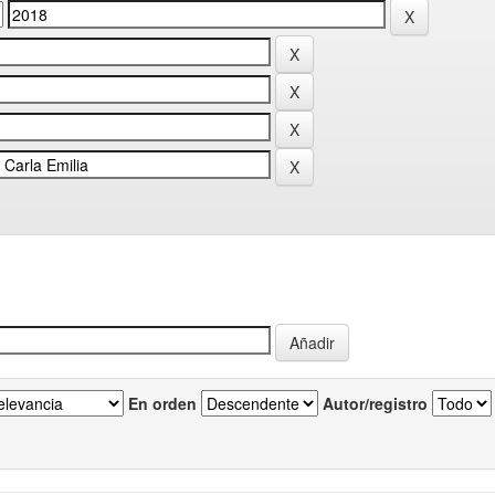
En orden
Autor/registro