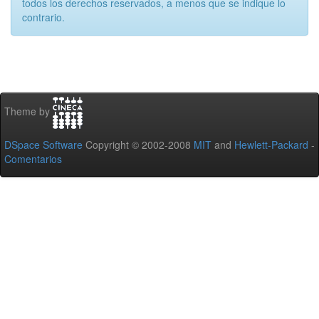
todos los derechos reservados, a menos que se indique lo
contrario.
Theme by
DSpace Software
Copyright © 2002-2008
MIT
and
Hewlett-Packard
-
Comentarios