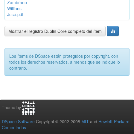
Zambrano
Willians
José.pdf
Mostrar el registro Dublin Core completo del ítem
Los ítems de DSpace están protegidos por copyright, con
todos los derechos reservados, a menos que se indique lo
contrario.
Theme by
DSpace Software
Copyright © 2002-2008
MIT
and
Hewlett-Packard
-
Comentarios