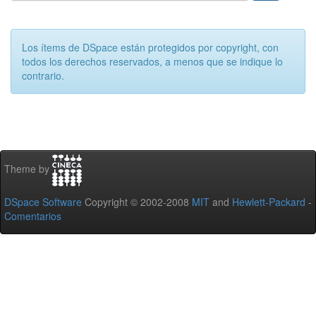
Los ítems de DSpace están protegidos por copyright, con
todos los derechos reservados, a menos que se indique lo
contrario.
Theme by
DSpace Software
Copyright © 2002-2008
MIT
and
Hewlett-Packard
-
Comentarios