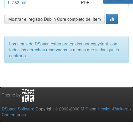
T1282.pdf
PDF
Mostrar el registro Dublin Core completo del ítem
Los ítems de DSpace están protegidos por copyright, con
todos los derechos reservados, a menos que se indique lo
contrario.
Theme by
DSpace Software
Copyright © 2002-2008
MIT
and
Hewlett-Packard
-
Comentarios