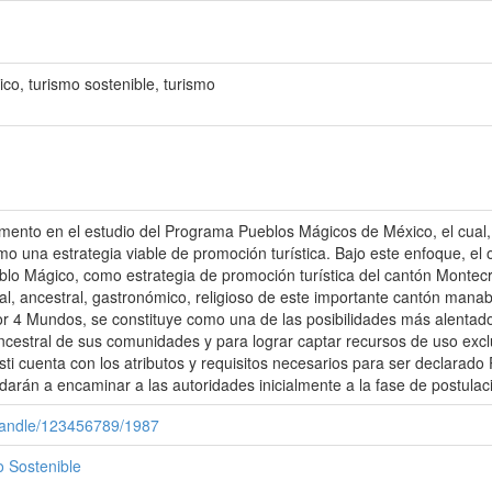
ico, turismo sostenible, turismo
amento en el estudio del Programa Pueblos Mágicos de México, el cual
 una estrategia viable de promoción turística. Bajo este enfoque, el obj
ueblo Mágico, como estrategia de promoción turística del cantón Montecr
ural, ancestral, gastronómico, religioso de este importante cantón mana
 Mundos, se constituye como una de las posibilidades más alentadoras 
ancestral de sus comunidades y para lograr captar recursos de uso exclus
isti cuenta con los atributos y requisitos necesarios para ser declarado
rán a encaminar a las autoridades inicialmente a la fase de postulaci
/handle/123456789/1987
 Sostenible