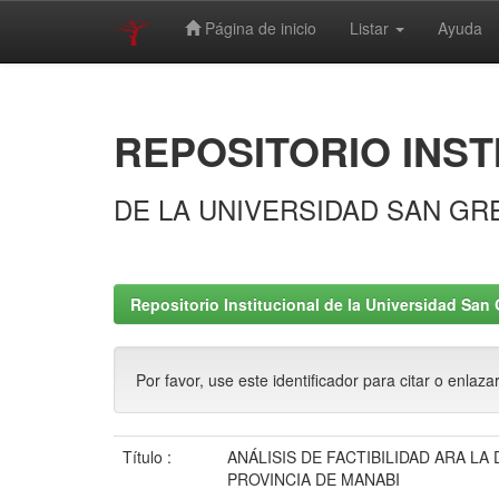
Página de inicio
Listar
Ayuda
Skip
navigation
REPOSITORIO INST
DE LA UNIVERSIDAD SAN GR
Repositorio Institucional de la Universidad San 
Por favor, use este identificador para citar o enlaza
Título :
ANÁLISIS DE FACTIBILIDAD ARA 
PROVINCIA DE MANABI