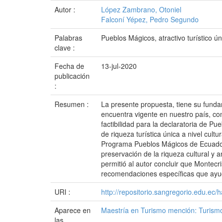
Autor :
López Zambrano, Otoniel
Falconí Yépez, Pedro Segundo
Palabras
Pueblos Mágicos, atractivo turístico ún
clave :
Fecha de
13-jul-2020
publicación
:
Resumen :
La presente propuesta, tiene su fund
encuentra vigente en nuestro país, como
factibilidad para la declaratoria de P
de riqueza turística única a nivel cult
Programa Pueblos Mágicos de Ecuador 4
preservación de la riqueza cultural y 
permitió al autor concluir que Montecr
recomendaciones específicas que ayuda
URI :
http://repositorio.sangregorio.edu.ec
Aparece en
Maestría en Turismo mención: Turismo
las