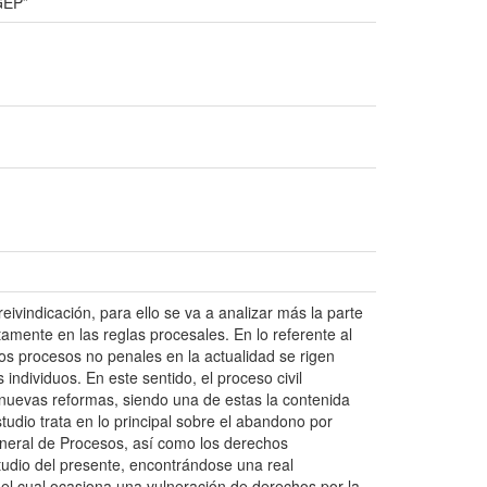
OGEP”
ivindicación, para ello se va a analizar más la parte
amente en las reglas procesales. En lo referente al
los procesos no penales en la actualidad se rigen
 individuos. En este sentido, el proceso civil
nuevas reformas, siendo una de estas la contenida
studio trata en lo principal sobre el abandono por
General de Procesos, así como los derechos
tudio del presente, encontrándose una real
, el cual ocasiona una vulneración de derechos por la