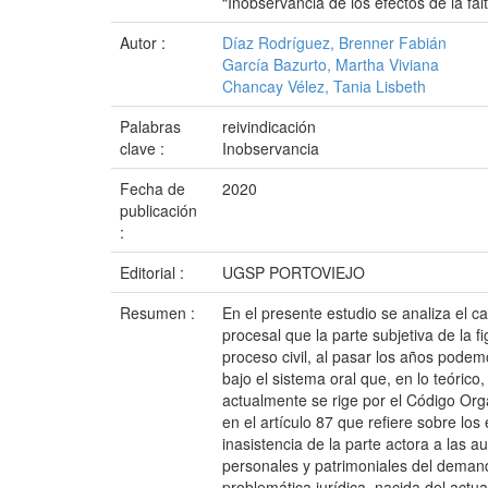
“Inobservancia de los efectos de la fa
Autor :
Díaz Rodríguez, Brenner Fabián
García Bazurto, Martha Viviana
Chancay Vélez, Tania Lisbeth
Palabras
reivindicación
clave :
Inobservancia
Fecha de
2020
publicación
:
Editorial :
UGSP PORTOVIEJO
Resumen :
En el presente estudio se analiza el c
procesal que la parte subjetiva de la 
proceso civil, al pasar los años podem
bajo el sistema oral que, en lo teórico
actualmente se rige por el Código Org
en el artículo 87 que refiere sobre los
inasistencia de la parte actora a las
personales y patrimoniales del demand
problemática jurídica, nacida del actu