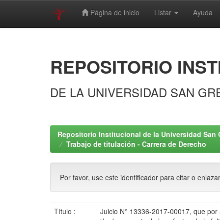
Página de inicio
Listar
Ayuda
Skip
navigation
REPOSITORIO INST
DE LA UNIVERSIDAD SAN GR
Repositorio Institucional de la Universidad San 
Trabajo de titulación - Carrera de Derecho
Por favor, use este identificador para citar o enlaza
Título :
Juicio N° 13336-2017-00017, que por a