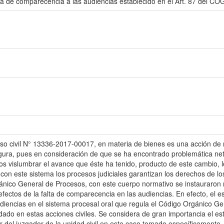
lta de comparecencia a las audiencias establecido en el Art. 87 del C
aso civil N° 13336-2017-00017, en materia de bienes es una acción de re
figura, pues en consideración de que se ha encontrado problemática net
os vislumbrar el avance que éste ha tenido, producto de este cambio, 
, con este sistema los procesos judiciales garantizan los derechos de los
ánico General de Procesos, con este cuerpo normativo se instauraron 
 efectos de la falta de comparecencia en las audiencias. En efecto, el e
 audiencias en el sistema procesal oral que regula el Código Orgánico 
ado en estas acciones civiles. Se considera de gran importancia el es
ar del juzgador de la unidad civil en este caso tomado específicamente