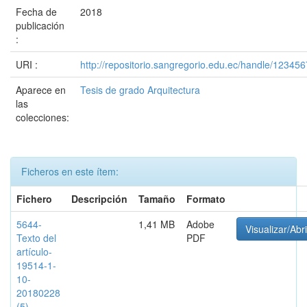
Fecha de
2018
publicación
:
URI :
http://repositorio.sangregorio.edu.ec/handle/12345
Aparece en
Tesis de grado Arquitectura
las
colecciones:
Ficheros en este ítem:
Fichero
Descripción
Tamaño
Formato
5644-
1,41 MB
Adobe
Visualizar/Abri
Texto del
PDF
artículo-
19514-1-
10-
20180228
(5)