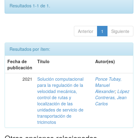
Resultados 1-1 de 1.
Anterior
1
Siguiente
Resultados por ítem:
Fecha de
Título
Autor(es)
publicación
2021
Solución computacional
Ponce Tubay,
para la regulación de la
Manuel
velocidad mecánica,
Alexander
;
López
control de rutas y
Contreras, Jean
localización de las
Carlos
unidades de servicio de
transportación de
tricimotos
Otras opciones relacionadas