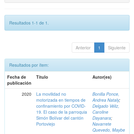
Resultados 1-1 de 1.
Anterior
1
Siguiente
Resultados por ítem:
Fecha de
Título
Autor(es)
publicación
2020
La movilidad no
Bonilla Ponce,
motorizada en tiempos de
Andrea Nataly
;
confinamiento por COVID-
Delgado Véliz,
19. El caso de la parroquia
Caroline
Simón Bolívar del cantón
Dayanara
;
Portoviejo
Navarrete
Quevedo, Maybe