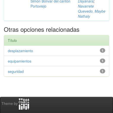
Simón Bolívar del cantón
Dayanara
;
Portoviejo
Navarrete
Quevedo, Maybe
Nathaly
Otras opciones relacionadas
Título
desplazamiento
1
equipamientos
1
seguridad
1
Theme by