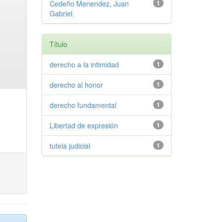
Cedeño Menendez, Juan
1
Gabriel.
Título
derecho a la intimidad
1
derecho al honor
1
derecho fundamental
1
Libertad de expresión
1
tutela judicial
1