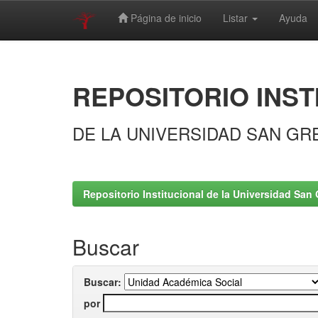
Página de inicio
Listar
Ayuda
Skip
navigation
REPOSITORIO INST
DE LA UNIVERSIDAD SAN GR
Repositorio Institucional de la Universidad San 
Buscar
Buscar:
por