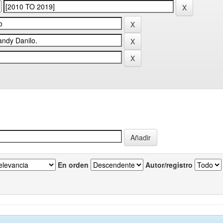
En orden
Autor/registro