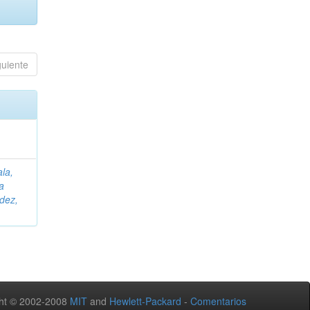
guiente
ala,
a
dez,
ht © 2002-2008
MIT
and
Hewlett-Packard
-
Comentarios