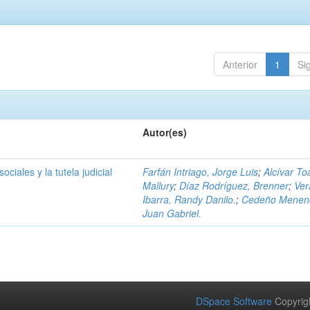
Anterior
1
Si
Autor(es)
ociales y la tutela judicial
Farfán Intriago, Jorge Luis
;
Alcívar To
Mallury
;
Díaz Rodríguez, Brenner
;
Ver
Ibarra, Randy Danilo.
;
Cedeño Menen
Juan Gabriel.
DSpace Software
Copyrig