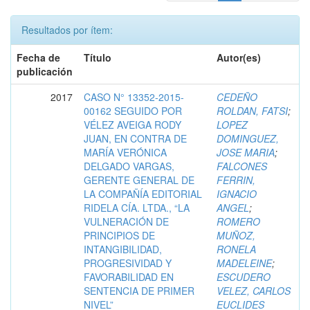
Resultados por ítem:
Fecha de
Título
Autor(es)
publicación
2017
CASO N° 13352-2015-
CEDEÑO
00162 SEGUIDO POR
ROLDAN, FATSI
;
VÉLEZ AVEIGA RODY
LOPEZ
JUAN, EN CONTRA DE
DOMINGUEZ,
MARÍA VERÓNICA
JOSE MARIA
;
DELGADO VARGAS,
FALCONES
GERENTE GENERAL DE
FERRIN,
LA COMPAÑÍA EDITORIAL
IGNACIO
RIDELA CÍA. LTDA., “LA
ANGEL
;
VULNERACIÓN DE
ROMERO
PRINCIPIOS DE
MUÑOZ,
INTANGIBILIDAD,
RONELA
PROGRESIVIDAD Y
MADELEINE
;
FAVORABILIDAD EN
ESCUDERO
SENTENCIA DE PRIMER
VELEZ, CARLOS
NIVEL”
EUCLIDES