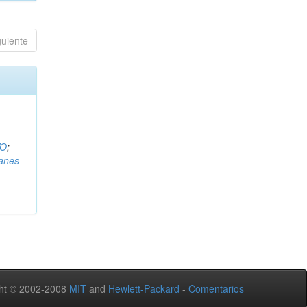
guiente
VO
;
lanes
ht © 2002-2008
MIT
and
Hewlett-Packard
-
Comentarios