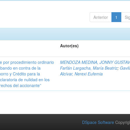
Anterior
1
Si
Autor(es)
 por procedimiento ordinario
MENDOZA MEDINA, JONNY GUSTA
abando en contra de la
Farfán Largacha, María Beatriz
;
Gavi
orro y Crédito para la
Alcívar, Nerexi Eufemia
claratoria de nulidad en los
derechos del accionante”
DSpace Software
Copyrig