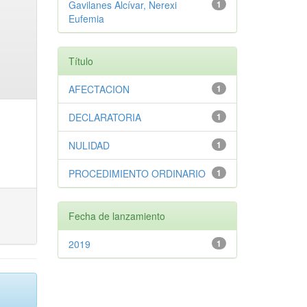
Gavilanes Alcívar, Nerexi
1
Eufemia
Título
AFECTACION
1
DECLARATORIA
1
NULIDAD
1
PROCEDIMIENTO ORDINARIO
1
Fecha de lanzamiento
2019
1