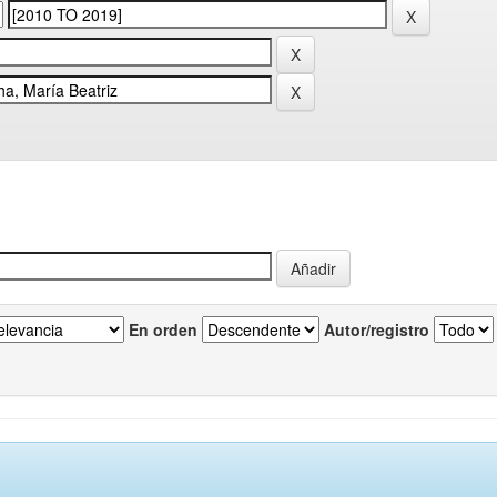
En orden
Autor/registro