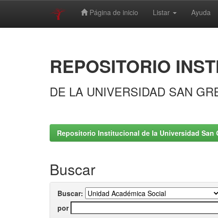
Página de inicio
Listar
Ayuda
Skip
navigation
REPOSITORIO INST
DE LA UNIVERSIDAD SAN GR
Repositorio Institucional de la Universidad San 
Buscar
Buscar:
por