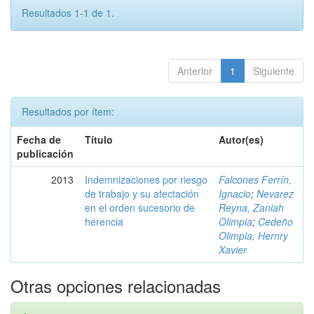
Resultados 1-1 de 1.
Anterior
1
Siguiente
Resultados por ítem:
Fecha de
Título
Autor(es)
publicación
2013
Indemnizaciones por riesgo
Falcones Ferrín,
de trabajo y su afectación
Ignacio
;
Nevarez
en el orden sucesorio de
Reyna, Zaniah
herencia
Olimpia
;
Cedeño
Olimpia, Hernry
Xavier
Otras opciones relacionadas