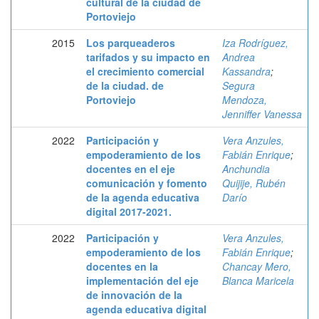
cultural de la ciudad de
Portoviejo
2015
Los parqueaderos
Iza Rodríguez,
tarifados y su impacto en
Andrea
el crecimiento comercial
Kassandra
;
de la ciudad. de
Segura
Portoviejo
Mendoza,
Jenniffer Vanessa
2022
Participación y
Vera Anzules,
empoderamiento de los
Fabián Enrique
;
docentes en el eje
Anchundia
comunicación y fomento
Quijije, Rubén
de la agenda educativa
Darío
digital 2017-2021.
2022
Participación y
Vera Anzules,
empoderamiento de los
Fabián Enrique
;
docentes en la
Chancay Mero,
implementación del eje
Blanca Maricela
de innovación de la
agenda educativa digital