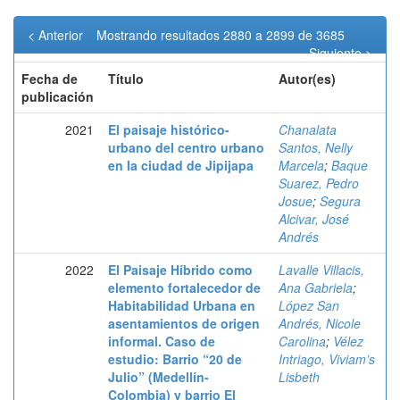
< Anterior
Mostrando resultados 2880 a 2899 de 3685
Siguiente >
Fecha de
Título
Autor(es)
publicación
2021
El paisaje histórico-
Chanalata
urbano del centro urbano
Santos, Nelly
en la ciudad de Jipijapa
Marcela
;
Baque
Suarez, Pedro
Josue
;
Segura
Alcivar, José
Andrés
2022
El Paisaje Híbrido como
Lavalle Villacis,
elemento fortalecedor de
Ana Gabriela
;
Habitabilidad Urbana en
López San
asentamientos de origen
Andrés, Nicole
informal. Caso de
Carolina
;
Vélez
estudio: Barrio “20 de
Intriago, Viviam’s
Julio” (Medellín-
Lisbeth
Colombia) y barrio El