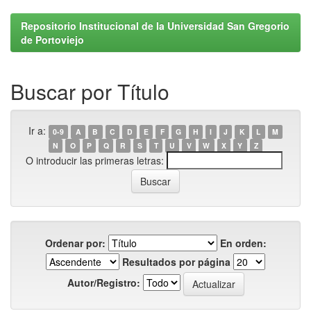
Repositorio Institucional de la Universidad San Gregorio
de Portoviejo
Buscar por Título
Ir a:
0-9
A
B
C
D
E
F
G
H
I
J
K
L
M
N
O
P
Q
R
S
T
U
V
W
X
Y
Z
O introducir las primeras letras:
Ordenar por:
En orden:
Resultados por página
Autor/Registro: