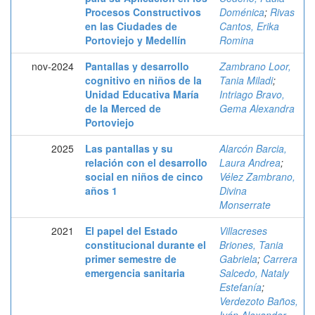
Procesos Constructivos
Doménica
;
Rivas
en las Ciudades de
Cantos, Erika
Portoviejo y Medellín
Romina
nov-2024
Pantallas y desarrollo
Zambrano Loor,
cognitivo en niños de la
Tania Miladi
;
Unidad Educativa María
Intriago Bravo,
de la Merced de
Gema Alexandra
Portoviejo
2025
Las pantallas y su
Alarcón Barcia,
relación con el desarrollo
Laura Andrea
;
social en niños de cinco
Vélez Zambrano,
años 1
Divina
Monserrate
2021
El papel del Estado
Villacreses
constitucional durante el
Briones, Tania
primer semestre de
Gabriela
;
Carrera
emergencia sanitaria
Salcedo, Nataly
Estefanía
;
Verdezoto Baños,