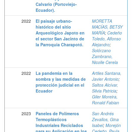
Calvario (Portoviejo-
Ecuador).
2022
El paisaje urbano-
MORETTA
histórico del sitio
MACÍAS, BETSY
Arqueológico Japoto en
MARÍA
;
Cedeño
el sector San Jacinto de
Toledo, Alfonso
la Parroquia Charapotó.
Alejandro
;
Solórzano
Zambrano,
Nicolle Cerela
2022
La pandemia en la
Artiles Santana,
sombra y las medidas de
Javier Antonio
;
protección judicial en el
Saltos Alcívar,
Ecuador
Silvia Patricia
;
Giler Moreira,
Ronald Fabian
2023
Paneles de Polímeros
San Andrés
Termoplásticos
Zevallos, Gina
Industriales Reciclados
Isabel
;
Morejón
para su Aplicación en los
Cedeño, Paula