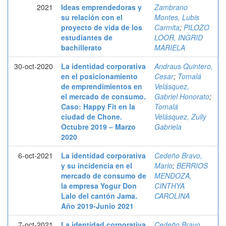
2021
Ideas emprendedoras y
Zambrano
su relación con el
Montes, Lubis
proyecto de vida de los
Carmita
;
PILOZO
estudiantes de
LOOR, INGRID
bachillerato
MARIELA
30-oct-2020
La identidad corporativa
Andraus Quintero,
en el posicionamiento
Cesar
;
Tomalá
de emprendimientos en
Velásquez,
el mercado de consumo.
Gabriel Honorato
;
Caso: Happy Fit en la
Tomalá
ciudad de Chone.
Velásquez, Zully
Octubre 2019 – Marzo
Gabriela
2020
6-oct-2021
La identidad corporativa
Cedeño Bravo,
y su incidencia en el
Mario
;
BERRIOS
mercado de consumo de
MENDOZA,
la empresa Yogur Don
CINTHYA
Lalo del cantón Jama.
CAROLINA
Año 2019-Junio 2021
7-oct-2021
La identidad corporativa
Cedeño Bravo,