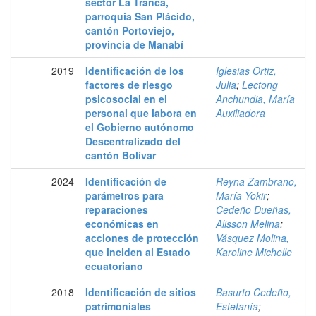
sector La Tranca,
parroquia San Plácido,
cantón Portoviejo,
provincia de Manabí
2019
Identificación de los
Iglesias Ortiz,
factores de riesgo
Julia
;
Lectong
psicosocial en el
Anchundia, María
personal que labora en
Auxiliadora
el Gobierno autónomo
Descentralizado del
cantón Bolívar
2024
Identificación de
Reyna Zambrano,
parámetros para
María Yokir
;
reparaciones
Cedeño Dueñas,
económicas en
Alisson Melina
;
acciones de protección
Vásquez Molina,
que inciden al Estado
Karoline Michelle
ecuatoriano
2018
Identificación de sitios
Basurto Cedeño,
patrimoniales
Estefanía
;