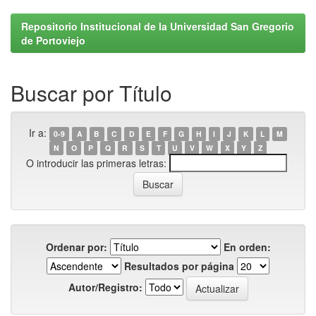
Repositorio Institucional de la Universidad San Gregorio
de Portoviejo
Buscar por Título
Ir a:
0-9
A
B
C
D
E
F
G
H
I
J
K
L
M
N
O
P
Q
R
S
T
U
V
W
X
Y
Z
O introducir las primeras letras:
Ordenar por:
En orden:
Resultados por página
Autor/Registro: