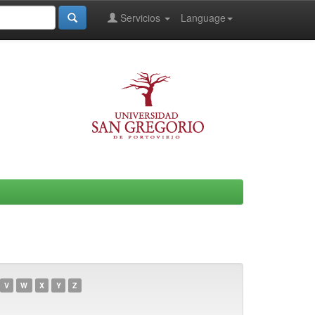
Servicios
Language
V
W
X
Y
Z