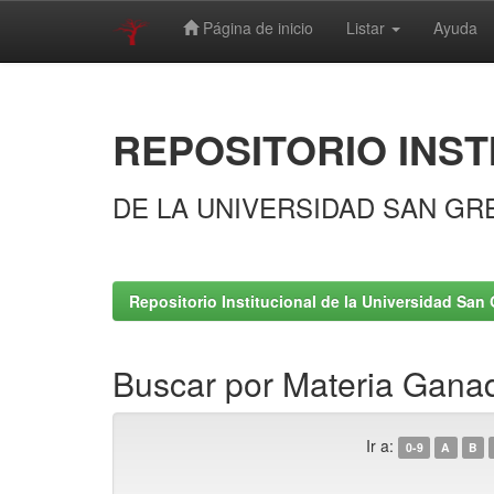
Página de inicio
Listar
Ayuda
Skip
navigation
REPOSITORIO INST
DE LA UNIVERSIDAD SAN GR
Repositorio Institucional de la Universidad San 
Buscar por Materia Gana
Ir a:
0-9
A
B