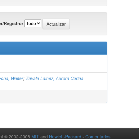
r/Registro:
ona, Walter
;
Zavala Lainez, Aurora Corina
ht © 2002-2008
MIT
and
Hewlett-Packard
-
Comentarios