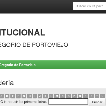
ITUCIONAL
EGORIO DE PORTOVIEJO
Gregorio de Portoviejo
deria
C
D
E
F
G
H
I
J
K
L
M
N
O
P
Q
R
S
T
U
O introducir las primeras letras: