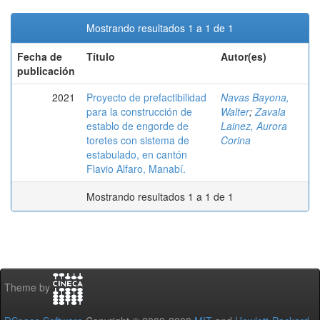
Mostrando resultados 1 a 1 de 1
Fecha de
Título
Autor(es)
publicación
2021
Proyecto de prefactibilidad
Navas Bayona,
para la construcción de
Walter
;
Zavala
establo de engorde de
Lainez, Aurora
toretes con sistema de
Corina
estabulado, en cantón
Flavio Alfaro, Manabí.
Mostrando resultados 1 a 1 de 1
Theme by