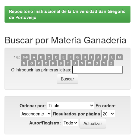
Repositorio Institucional de la Universidad San Gregorio
de Portoviejo
Buscar por Materia Ganaderia
Ir a:
0-9
A
B
C
D
E
F
G
H
I
J
K
L
M
N
O
P
Q
R
S
T
U
V
W
X
Y
Z
O introducir las primeras letras:
Ordenar por:
En orden:
Resultados por página
Autor/Registro: