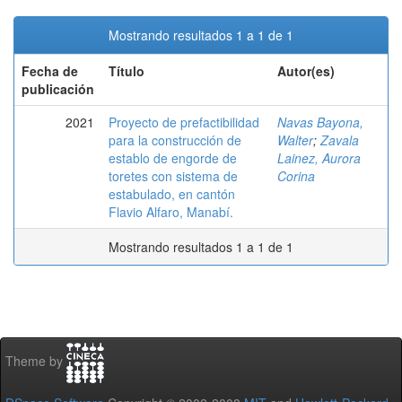
Mostrando resultados 1 a 1 de 1
Fecha de
Título
Autor(es)
publicación
2021
Proyecto de prefactibilidad
Navas Bayona,
para la construcción de
Walter
;
Zavala
establo de engorde de
Lainez, Aurora
toretes con sistema de
Corina
estabulado, en cantón
Flavio Alfaro, Manabí.
Mostrando resultados 1 a 1 de 1
Theme by