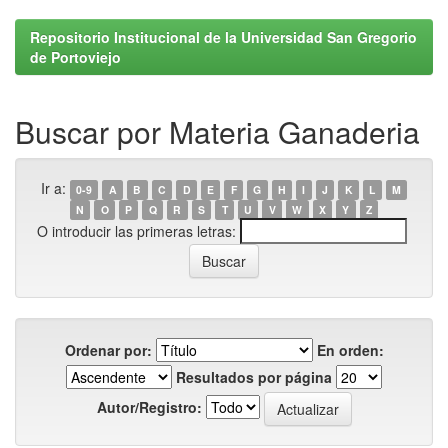
Repositorio Institucional de la Universidad San Gregorio
de Portoviejo
Buscar por Materia Ganaderia
Ir a:
0-9
A
B
C
D
E
F
G
H
I
J
K
L
M
N
O
P
Q
R
S
T
U
V
W
X
Y
Z
O introducir las primeras letras:
Ordenar por:
En orden:
Resultados por página
Autor/Registro: