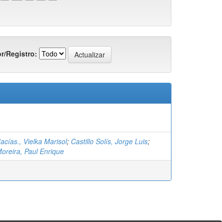
r/Registro:
cías., Vielka Marisol
;
Castillo Solís, Jorge Luis
;
oreira, Paul Enrique