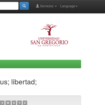
Servicios
Language
s; libertad;
V
W
X
Y
Z