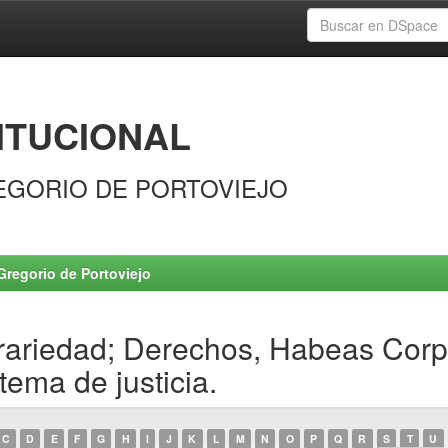
ITUCIONAL
EGORIO DE PORTOVIEJO
Gregorio de Portoviejo
trariedad; Derechos, Habeas Corpu
tema de justicia.
C
D
E
F
G
H
I
J
K
L
M
N
O
P
Q
R
S
T
U