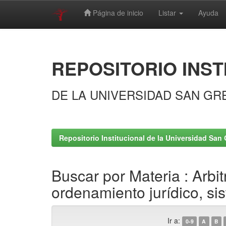
Página de inicio
Listar
Ayuda
Skip
navigation
REPOSITORIO INST
DE LA UNIVERSIDAD SAN GR
Repositorio Institucional de la Universidad San 
Buscar por Materia : Arbi
ordenamiento jurídico, sis
Ir a:
0-9
A
B