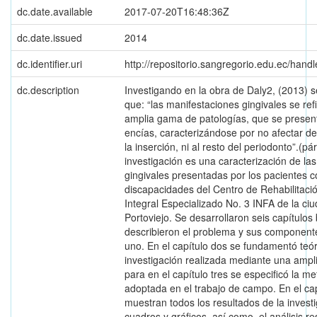
dc.date.available
2017-07-20T16:48:36Z
dc.date.issued
2014
dc.identifier.uri
http://repositorio.sangregorio.edu.ec/han
dc.description
Investigando en la obra de Daly2, (2013) s
que: “las manifestaciones gingivales se ref
amplia gama de patologías, que se presen
encías, caracterizándose por no afectar d
la inserción, ni al resto del periodonto”.(pár
investigación es una caracterización de la
gingivales presentadas por los pacientes 
discapacidades del Centro de Rehabilitaci
Integral Especializado No. 3 INFA de la ci
Portoviejo. Se desarrollaron seis capítulos
describieron el problema y sus componente
uno. En el capítulo dos se fundamentó teó
investigación realizada mediante una amplia
para en el capítulo tres se especificó la m
adoptada en el trabajo de campo. En el cap
muestran todos los resultados de la invest
cuadros y gráficos, así como, el análisis re