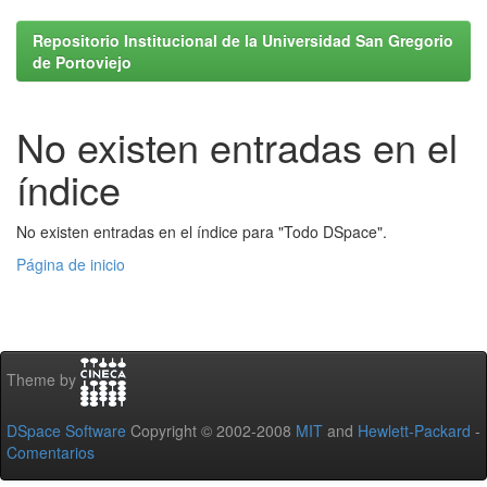
Repositorio Institucional de la Universidad San Gregorio
de Portoviejo
No existen entradas en el
índice
No existen entradas en el índice para "Todo DSpace".
Página de inicio
Theme by
DSpace Software
Copyright © 2002-2008
MIT
and
Hewlett-Packard
-
Comentarios